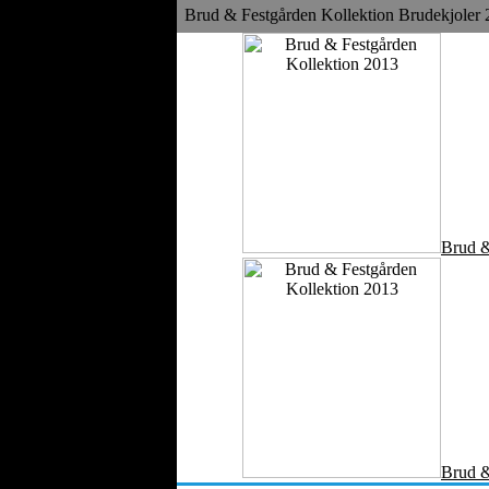
Fløjl
Brud & Festgården Kollektion Brudekjoler
Arbejdstøj
Tekstilmaskiner
Modebutikker
Folkedragter
Modemagasiner
Tekstiltryk
Modefotografi
Parfumer
Køretøjs Tekstiler
Brud &
Smykker
Modeller
Tekstiltjenester
Online Modebutikker
Bryllupper
Festtøj
Medicinske
Beklædningsgenstande
Brud &