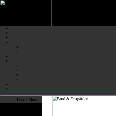
Dansk Mode - Alt Om Dansk M
Den Største Online Portal Med
Dansk Mode
Modedesignere
Selskabstøj