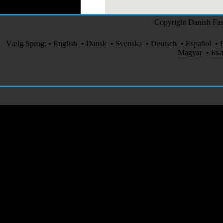
Copyright Danish Fash
Vælg Sprog:
•
English
•
Dansk
•
Svenska
•
Deutsch
•
Español
•
Magyar
•
Бъл