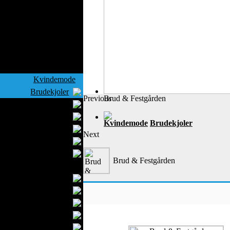
Overtøj
Jeans
Strikvarer
Lædertøj
Svømmetøj
Sportstøj
Kvindemode
Brudekjoler
Previous
Brud & Festgården
Aftenkjoler
Modeforretninger
Kvindemode
Brudekjoler
Kvindeundertøj
Next
Barselstøj
Hijab Mode
Brud & Festgården
Herremode
Festtøj
Undertøj
Skjorter
Slips
Bryllupstøj