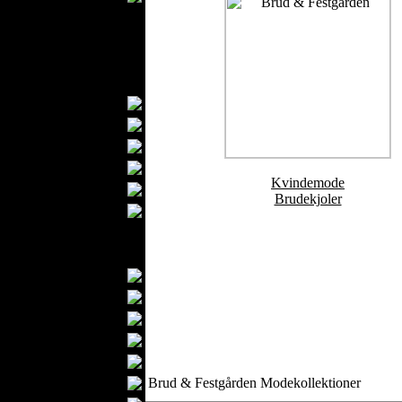
Børnemode
Babytøj
Sko
Accessories
Håndtasker
Bælter
Hatte
Pengepunge
Kvindemode
Tørklæder
Brudekjoler
Handsker
Sokker
Tekstiler til Hjemmet
Gardiner
Sengetæpper
Lagner
Håndklæder
Bordduge
Badekåber
Brud & Festgården Modekollektioner