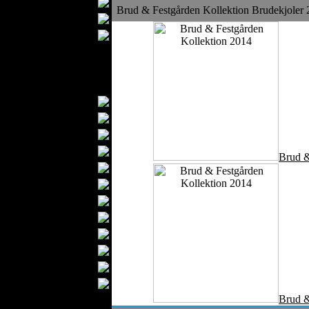
Tæpper
Brud & Festgården Kollektion Brudekjoler
Betræk
Madrasser
Nattøj
Gulvtæpper
Tekstilmaterialer
Garn
Stoffer
Knapper
Tekstiletiketter
Brud &
Bomuld
Tekstilkemikalier
Slutbehandlet Læder
Tekstilfarvning
Broderi
Lynlåse
Uld
Tekstilemballage
Brud &
Silke