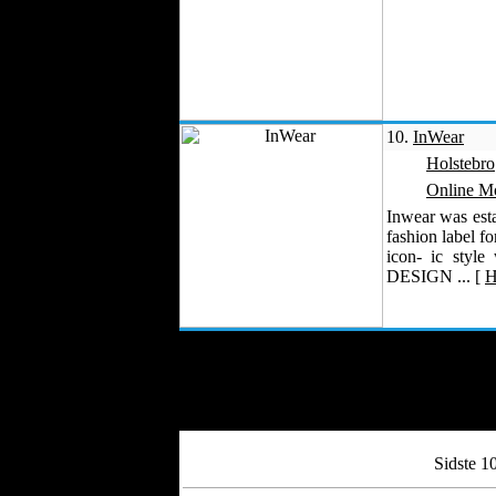
10.
InWear
Holstebro
Online M
Inwear was est
fashion label fo
icon- ic style
DESIGN ... [
H
Sidste 1