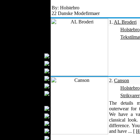
Overtøj
By: Holstebro
Jeans
22 Danske Modefirmaer
Strikvarer
1.
AL Broderi
Lædertøj
Holstebro
Svømmetøj
Tekstilmat
Sportstøj
Kvindemode
Brudekjoler
Aftenkjoler
Modeforretninger
Kvindeundertøj
2.
Canson
Barselstøj
Holstebro
Hijab Mode
Strikvarer
Herremode
The details m
Festtøj
outerwear for 
We have a var
Undertøj
classical look
Skjorter
difference. You
Slips
and have ... [
He
Bryllupstøj