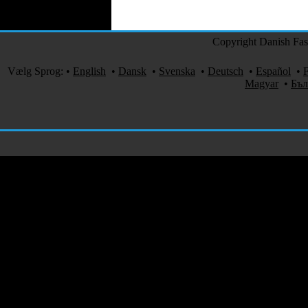
Copyright Danish Fash
Vælg Sprog:
•
English
•
Dansk
•
Svenska
•
Deutsch
•
Español
•
F
Magyar
•
Бъл