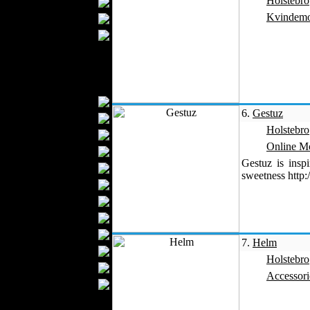
Holstebro
Tæpper
Kvindem
Betræk
Madrasser
Nattøj
Gulvtæpper
Tekstilmaterialer
Garn
6.
Gestuz
Stoffer
Holstebro
Knapper
Online M
Tekstiletiketter
Gestuz is insp
Bomuld
sweetness http
Tekstilkemikalier
Slutbehandlet Læder
Tekstilfarvning
Broderi
7.
Helm
Lynlåse
Holstebro
Uld
Accessori
Tekstilemballage
Silke