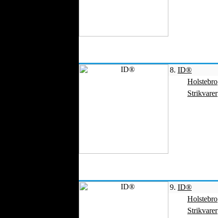
Fløjl
Arbejdstøj
Tekstilmaskiner
Modebutikker
Folkedragter
Modemagasiner
8.
ID®
Tekstiltryk
Holstebro
Modefotografi
Strikvarer
Parfumer
Køretøjs Tekstiler
Smykker
Modeller
Tekstiltjenester
Online Modebutikker
Bryllupper
Festtøj
9.
ID®
Medicinske
Holstebro
Beklædningsgenstande
Strikvarer