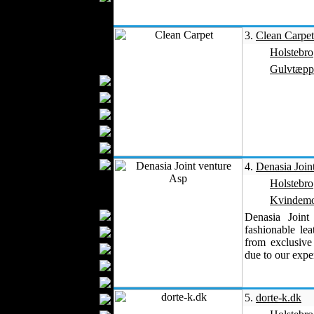
Børnemode
Babytøj
3.
Clean Carpet
Sko
Holstebro
Accessories
Gulvtæpp
Håndtasker
Bælter
Hatte
Pengepunge
Tørklæder
Handsker
4.
Denasia Join
Sokker
Holstebro
Tekstiler til Hjemmet
Kvindem
Gardiner
Denasia Joint
fashionable le
Sengetæpper
from exclusive
Lagner
due to our exper
Håndklæder
Bordduge
5.
dorte-k.dk
Badekåber